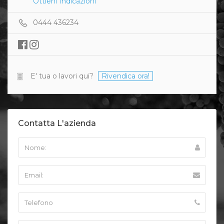
Ottieni Indicazioni
0444 436234
E' tua o lavori qui?
Rivendica ora!
Contatta L'azienda