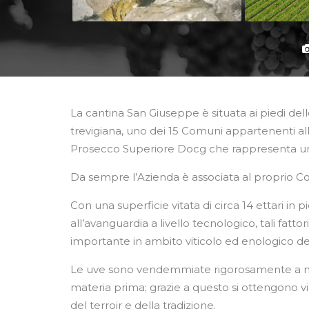
La cantina San Giuseppe è situata ai piedi dell
trevigiana, uno dei 15 Comuni appartenenti a
Prosecco Superiore Docg che rappresenta un’e
Da sempre l’Azienda è associata al proprio Co
Con una superficie vitata di circa 14 ettari in
all’avanguardia a livello tecnologico, tali fat
importante in ambito viticolo ed enologico de
Le uve sono vendemmiate rigorosamente a man
materia prima; grazie a questo si ottengono vin
del terroir e della tradizione.