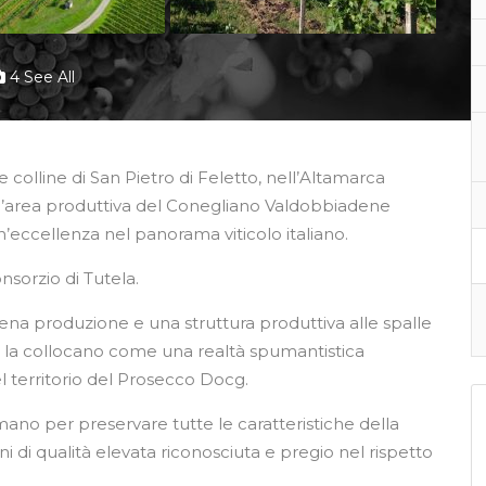
4 See All
e colline di San Pietro di Feletto, nell’Altamarca
ll’area produttiva del Conegliano Valdobbiadene
ccellenza nel panorama viticolo italiano.
nsorzio di Tutela.
 piena produzione e una struttura produttiva alle spalle
tori la collocano come una realtà spumantistica
l territorio del Prosecco Docg.
o per preservare tutte le caratteristiche della
i di qualità elevata riconosciuta e pregio nel rispetto