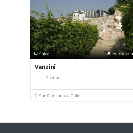
Anteprima
Salva
Vanzini
Cantine
San Damiano Al Colle