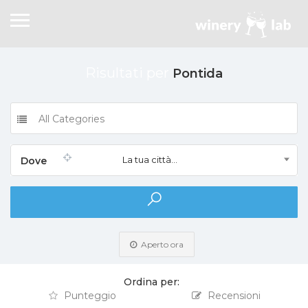
Risultati per
Pontida
All Categories
La tua città...
Dove
Aperto ora
Ordina per:
Punteggio
Recensioni